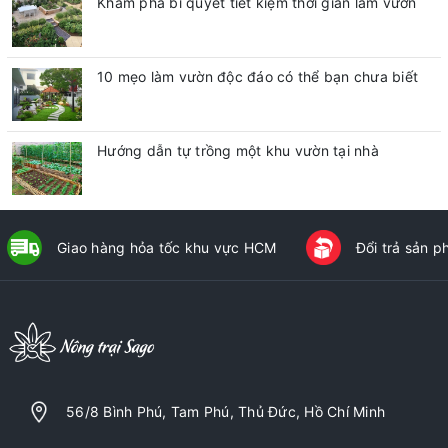
Khám phá bí quyết tiết kiệm thời gian làm vườn
10 mẹo làm vườn độc đáo có thể bạn chưa biết
Hướng dẫn tự trồng một khu vườn tại nhà
Giao hàng hỏa tốc khu vực HCM
Đổi trả sản 
56/8 Bình Phú, Tam Phú, Thủ Đức, Hồ Chí Minh