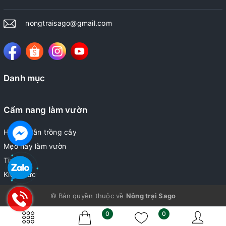
nongtraisago@gmail.com
Danh mục
Cẩm nang làm vườn
Hướng dẫn trồng cây
Mẹo hay làm vườn
Tin tức
Kiến thức
© Bản quyền thuộc về
Nông trại Sago
0
0