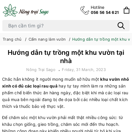
Hotline
056 56 54 621
Trang chủ
Cẩm nang làm vườn
Hướng dẫn tự trồng một khu vư
Hướng dẫn tự trồng một khu vườn tại
nhà
Nông Trại Sago
Friday, 31 March, 2023
Chắc hẳn không ít người mong muốn sở hữu một
khu vườn nhỏ
xinh có đủ các loại rau quả
hay tự tay mình làm ra những sản
phẩm chế biến thức ăn hàng ngày, đặc biệt khi mà các loại rau
quả mua bên ngoài đang bị đe dọa bởi các nhiều loại chất kích
thích và thuốc bảo vệ thực vật.
Để chăm sóc một khu vườn phải mất thật nhiều công sức: từ
khâu chọn giống, gieo trồng, chăm sóc mới đến thu hoạch.
Những công đoạn này khiến nhiều người phải từ bỏ khi vừa