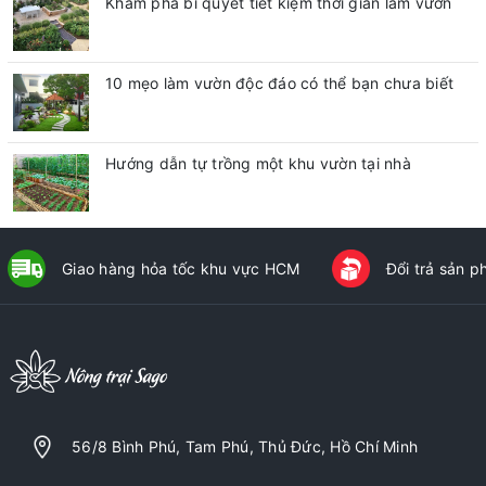
Khám phá bí quyết tiết kiệm thời gian làm vườn
10 mẹo làm vườn độc đáo có thể bạn chưa biết
Hướng dẫn tự trồng một khu vườn tại nhà
Giao hàng hỏa tốc khu vực HCM
Đổi trả sản 
56/8 Bình Phú, Tam Phú, Thủ Đức, Hồ Chí Minh