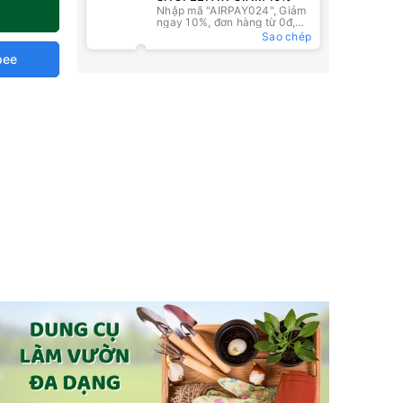
Nhập mã "AIRPAY024", Giảm
ngay 10%, đơn hàng từ 0đ,
nhập mã tại ví ShopeePay
Sao chép
pee