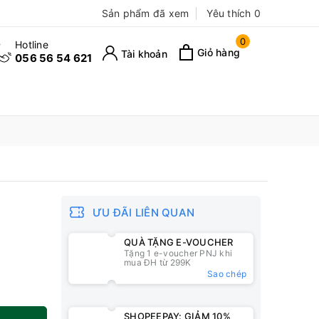
Sản phẩm đã xem
Yêu thích
0
0
Hotline
Giỏ hàng
Tài khoản
056 56 54 621
ƯU ĐÃI LIÊN QUAN
QUÀ TẶNG E-VOUCHER
Tặng 1 e-voucher PNJ khi
mua ĐH từ 299K
Sao chép
SHOPEEPAY: GIẢM 10%