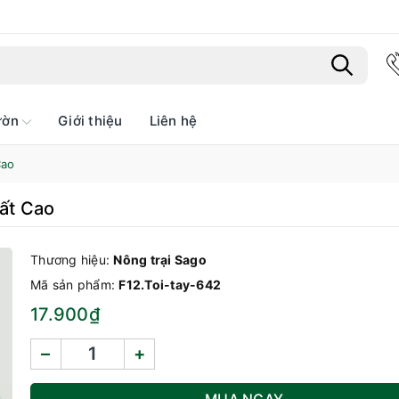
ườn
Giới thiệu
Liên hệ
Bạn chưa xem sản phẩm nào
Cao
uất Cao
Thương hiệu:
Nông trại Sago
Mã sản phẩm:
F12.Toi-tay-642
17.900₫
–
+
MUA NGAY