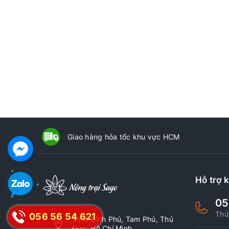
Giao hàng hỏa tốc khu vực HCM
Hỗ trợ 
05
Thứ
056 56 54 621
56/8 Bình Phú, Tam Phú, Thủ
Đức, Hồ Chí Minh