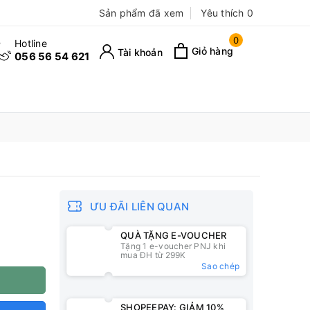
Sản phẩm đã xem
Yêu thích
0
0
Hotline
Giỏ hàng
Tài khoản
056 56 54 621
ƯU ĐÃI LIÊN QUAN
QUÀ TẶNG E-VOUCHER
Tặng 1 e-voucher PNJ khi
mua ĐH từ 299K
Sao chép
SHOPEEPAY: GIẢM 10%