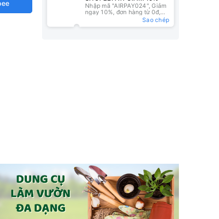
pee
Nhập mã "AIRPAY024", Giảm
ngay 10%, đơn hàng từ 0đ,
nhập mã tại ví ShopeePay
Sao chép