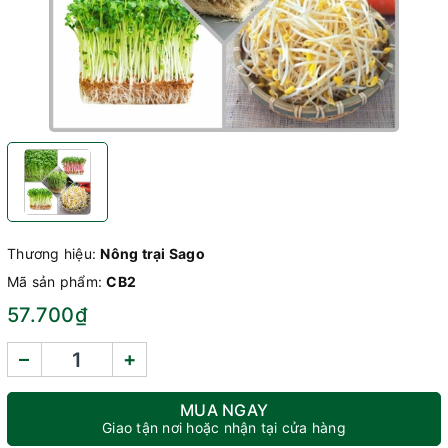
Thương hiệu:
Nông trại Sago
Mã sản phẩm:
CB2
57.700₫
–
+
MUA NGAY
Giao tận nơi hoặc nhận tại cửa hàng