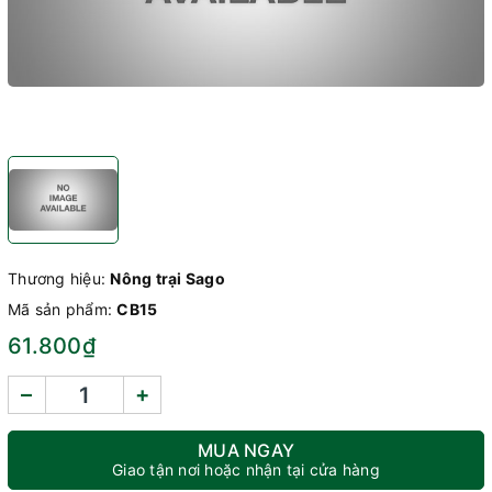
Thương hiệu:
Nông trại Sago
Mã sản phẩm:
CB15
61.800₫
–
+
MUA NGAY
Giao tận nơi hoặc nhận tại cửa hàng