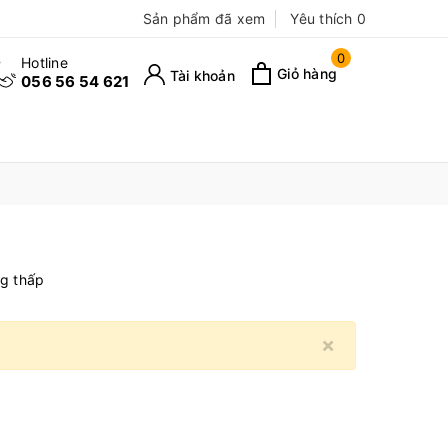
Sản phẩm đã xem
Yêu thích
0
0
Hotline
Giỏ hàng
Tài khoản
056 56 54 621
ng thấp
×
Close