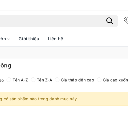
ườn
Giới thiệu
Liên hệ
Bạn chưa xem sản phẩm nào
Đông
Tên A-Z
Tên Z-A
Giá thấp đến cao
Giá cao xuố
eo
g có sản phẩm nào trong danh mục này.